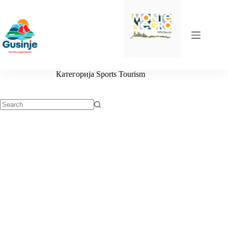
Skip
to
content
Категорија
Sports Tourism
No
results