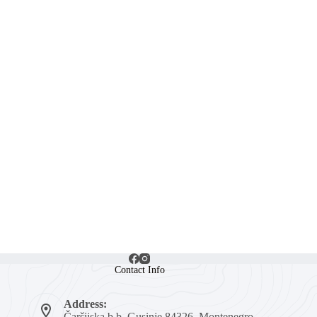
Contact Info
Address:
Čaršijska b.b, Gusinje 84326, Montenegro