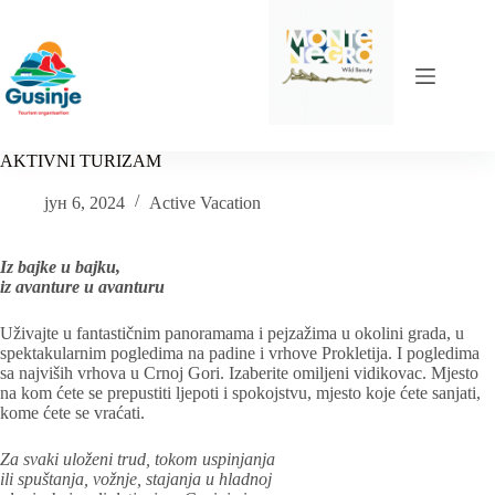
Skip
to
content
AKTIVNI TURIZAM
јун 6, 2024
Active Vacation
Iz bajke u bajku,
iz avanture u avanturu
Uživajte u fantastičnim panoramama i pejzažima u okolini grada, u
spektakularnim pogledima na padine i vrhove Prokletija. I pogledima
sa najviših vrhova u Crnoj Gori. Izaberite omiljeni vidikovac. Mjesto
na kom ćete se prepustiti ljepoti i spokojstvu, mjesto koje ćete sanjati,
kome ćete se vraćati.
Za svaki uloženi trud, tokom uspinjanja
ili spuštanja, vožnje, stajanja u hladnoj