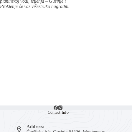
planinskoj vodi, letjenja – Gusinje i
Prokletije će vas višestruko nagraditi.
Contact Info
Address:
Čaršijska b.b, Gusinje 84326, Montenegro