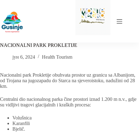
Skip
to
content
NACIONALNI PARK PROKLETIJE
јун 6, 2024
Health Tourism
Nacionalni park Prokletije obuhvata prostor uz granicu sa Albanijom,
od Trojana na jugozapadu do Starca na sjeveroistoku, nadužini od 28
km.
Centralni dio nacionalnog parka čine prostori iznad 1.200 m n.v., gdje
su vidljivi tragovi glacijalnih i kraških procesa:
Volušnica
Karanfili
Bjelič.