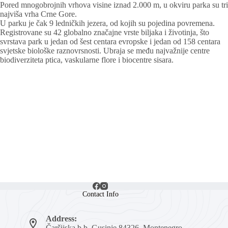
Pored mnogobrojnih vrhova visine iznad 2.000 m, u okviru parka su tri
najviša vrha Crne Gore.
U parku je čak 9 ledničkih jezera, od kojih su pojedina povremena.
Registrovane su 42 globalno značajne vrste biljaka i životinja, što
svrstava park u jedan od šest centara evropske i jedan od 158 centara
svjetske biološke raznovrsnosti. Ubraja se među najvažnije centre
biodiverziteta ptica, vaskularne flore i biocentre sisara.
Contact Info
Address:
Čaršijska b.b, Gusinje 84326, Montenegro