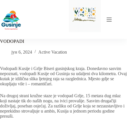
Skip
to
content
VODOPADI
јун 6, 2024
Active Vacation
Vodopadi Kusije i Grlje Biseri gusinjskog kraja. Donedavno sasvim
nepoznati, vodopadi Kusije od Gusinja su udaljeni dva kilometra. Ovaj
kutak je idilična slika ljetnjeg raja sa razglednica. Mjesto gdje se
okupljaju vile i – romantičari.
Na drugoj strani kružne staze je vodopad Grlje, 15 metara dug mlaz
koji nastaje tik do naših nogu, na ivici provalije. Sasvim drugačiji
doživljaj, poseban osjećaj. Za razliku od Grlje koja se nezaustavljivo i
neprekidno strovaljuje u ambis, Kusija u jednom periodu godine
presuši.