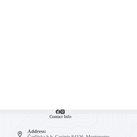
Contact Info
Address:
Čaršijska b.b, Gusinje 84326, Montenegro