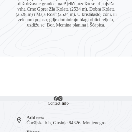
duž državne granice, na Bjeliču uzdižu se tri najviša
vrha Crne Gore: Zla Kolata (2534 m), Dobra Kolata
(2528 m) i Maja Rosit (2524 m). U kristalastoj zoni, ili
zelenom pojasu, gdje dominiraju blagi oblici reljefa,
uzdižu se Bor, Memina planina i Šćapica.
Contact Info
Address:
Čaršijska b.b, Gusinje 84326, Montenegro