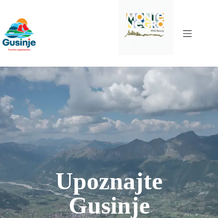
Skip
to
content
Upoznajte
Gusinje