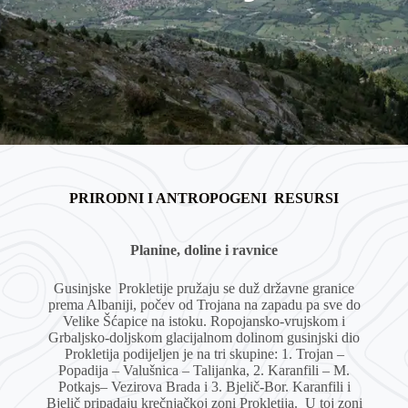
PRIRODNI I ANTROPOGENI RESURSI
Planine, doline i ravnice
Gusinjske Prokletije pružaju se duž državne granice
prema Albaniji, počev od Trojana na zapadu pa sve do
Velike Šćapice na istoku. Ropojansko-vrujskom i
Grbaljsko-doljskom glacijalnom dolinom gusinjski dio
Prokletija podijeljen je na tri skupine: 1. Trojan –
Popadija – Valušnica – Talijanka, 2. Karanfili – M.
Potkajs– Vezirova Brada i 3. Bjelič-Bor. Karanfili i
Bjelič pripadaju krečnjačkoj zoni Prokletija. U toj zoni